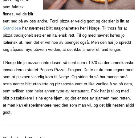
som faktisk
finnes, vel de blir
sett ned på av oss andre. Fordi pizza er veldig godt og det sier jo litt at
Grandiosa
har nærmest blitt nasjonalretten her i Norge. Til tross for at
pizza tradisjonelt sett er en italiensk rett. Til og med navnet høres jo
italiensk ut, men det er vel noe av poenget også. Men den har jo spredd
seg såpass mye utover i verden, at det ikke tilhører et land lenger.
I Norge ble jo pizzaen introdusert så sent som i 1970 da den amerikanske
innvandreren startet Peppes Pizza i Frogner. Dette er da man regner med
som at pizzaen virkelig kom til Norge. Og siden da så har mange små
restauranter blitt etablerte og pizzarestaurant er like vanlige å se på gata,
som hvilken som helst annen type av restaurant. Folk har jo til og med
blitt pizzabakere i sine egne hjem, og det er noe av sjarmen med retten,
at man kan eksperimentere med den som man vil, og det blir nesten alltid
godt.