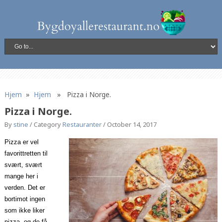
Hjem
»
Hjem
» Pizza i Norge.
Pizza i Norge.
By
stine
/
Category
Restauranter
/
October 14, 2017
Pizza er vel
favorittretten til
svært, svært
mange her i
verden. Det er
bortimot ingen
som ikke liker
pizza, og de få